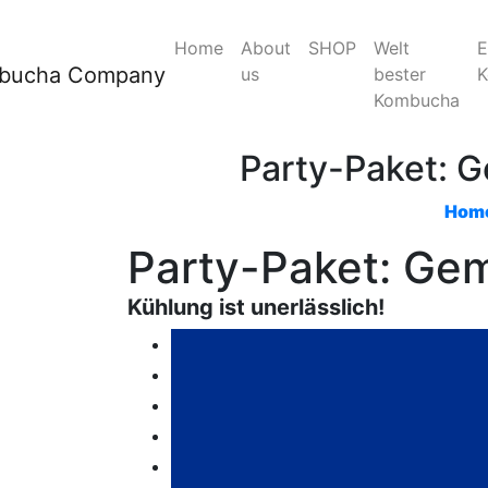
Home
About
SHOP
Welt
E
us
bester
Kombucha
Party-Paket: 
Hom
Party-Paket: Ge
Kühlung ist unerlässlich!