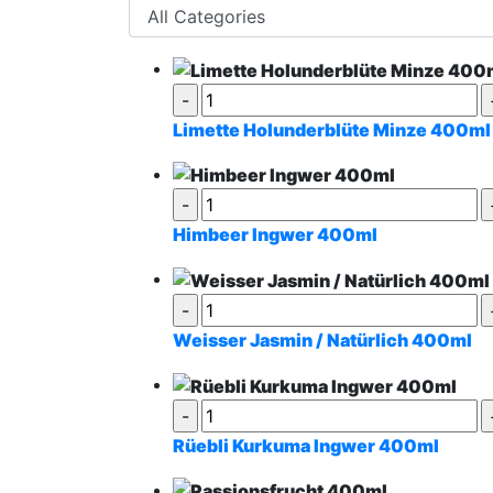
Paket:
Gemischtes
50
Pack
Kühlung
Limette Holunderblüte Minze 400ml
ist
unerlässlich!
Menge
Himbeer Ingwer 400ml
Weisser Jasmin / Natürlich 400ml
Rüebli Kurkuma Ingwer 400ml