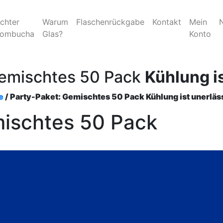
chter
Warum
Flaschenrückgabe
Kontakt
Mein
Kombucha
Glas?
Konto
Gemischtes 50 Pack
Kühlung is
e
/ Party-Paket: Gemischtes 50 Pack
Kühlung ist unerläs
mischtes 50 Pack